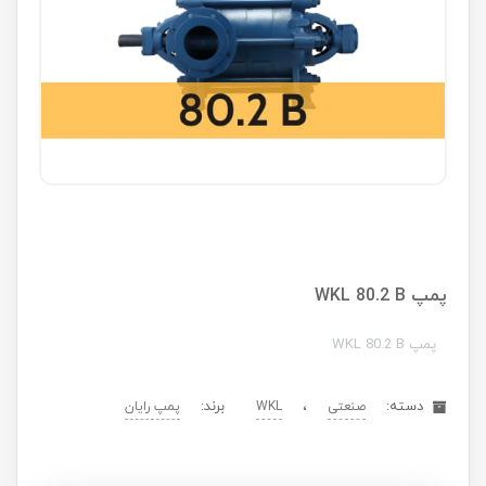
پمپ WKL 80.2 B
پمپ WKL 80.2 B
دسته:
،
برند:
صنعتی
WKL
پمپ رایان