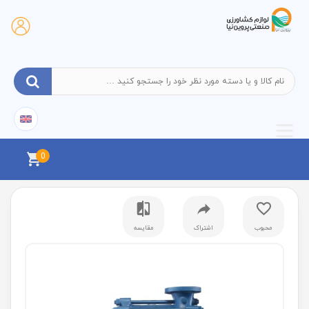
0
محبوب
اشتراک
مقایسه