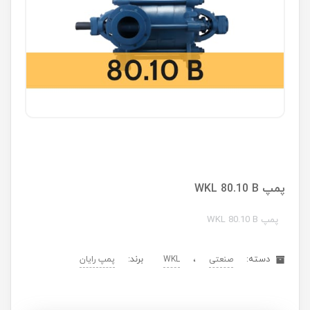
پمپ WKL 80.10 B
پمپ WKL 80.10 B
دسته:
،
برند:
صنعتی
WKL
پمپ رایان