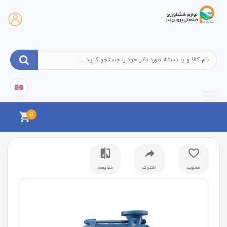
0
محبوب
اشتراک
مقایسه