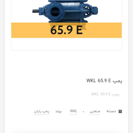
پمپ WKL 65.9 E
پمپ WKL 65.9 E
دسته:
،
برند:
صنعتی
WKL
پمپ رایان