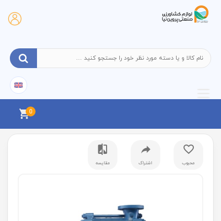
0
محبوب
اشتراک
مقایسه