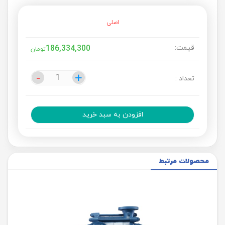
اصلی
قیمت:
186,334,300
تومان
-
-
+
+
تعداد :
افزودن به سبد خرید
محصولات مرتبط