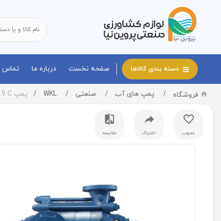
صفحه نخست
درباره ما
تماس با
دسته بندی کالاها
پمپ های آب
صنعتی
WKL
پمپ WKL 65.9 C
فروشگاه
محبوب
اشتراک
مقایسه