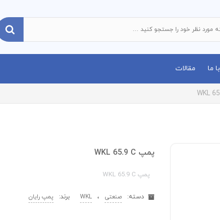
 ما
مقالات
پمپ WKL 65.9 C
پمپ WKL 65.9 C
دسته:
،
برند:
صنعتی
WKL
پمپ رایان