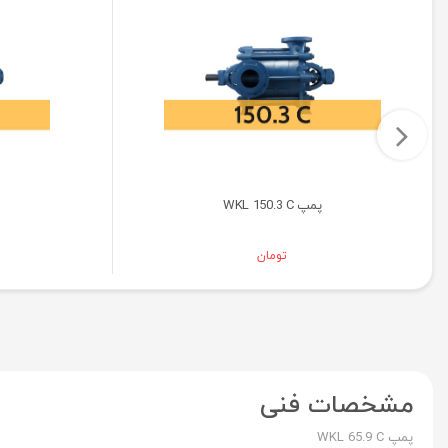
پمپ WKL 150.3 C
تومان
مشخصات فنی
پمپ WKL 65.9 C