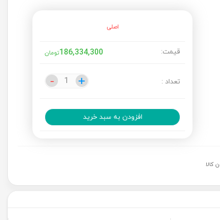
اصلی
قیمت:
186,334,300
تومان
-
-
+
+
تعداد :
افزودن به سبد خرید
 کالا