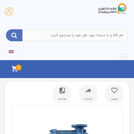
0
محبوب
اشتراک
مقایسه