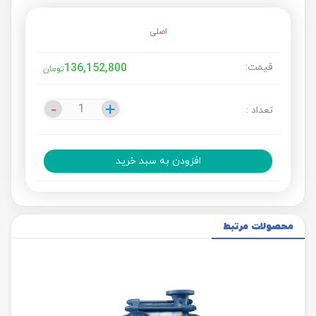
اصلی
قیمت:
136,152,800
تومان
-
-
+
+
تعداد :
افزودن به سبد خرید
محصولات مرتبط