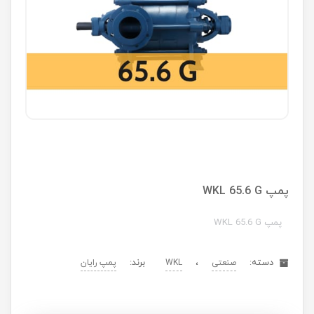
پمپ WKL 65.6 G
پمپ WKL 65.6 G
دسته:
،
برند:
صنعتی
WKL
پمپ رایان