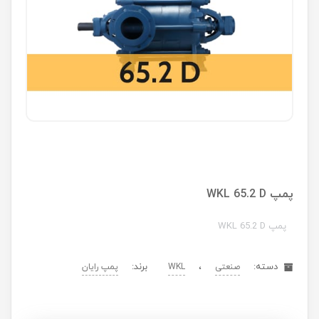
پمپ WKL 65.2 D
پمپ WKL 65.2 D
دسته:
،
برند:
صنعتی
WKL
پمپ رایان