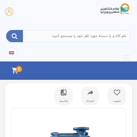
0
محبوب
اشتراک
مقایسه