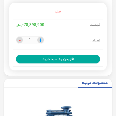
اصلی
قیمت:
78,898,900
تومان
-
-
+
+
تعداد :
افزودن به سبد خرید
محصولات مرتبط