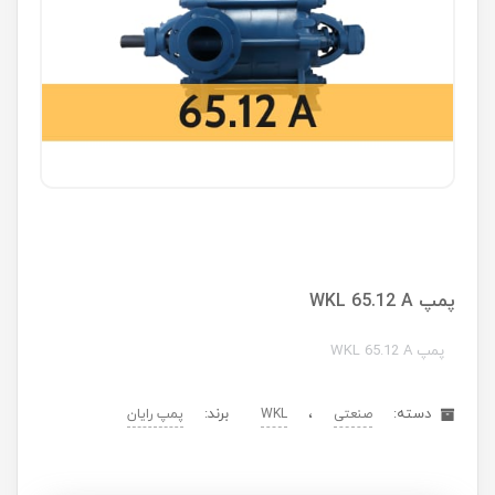
پمپ WKL 65.12 A
پمپ WKL 65.12 A
دسته:
،
برند:
صنعتی
WKL
پمپ رایان