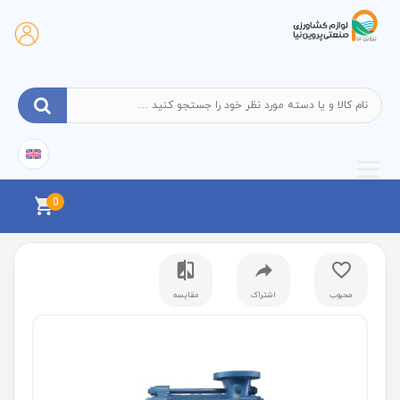
0
محبوب
اشتراک
مقایسه