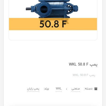
پمپ WKL 50.8 F
پمپ WKL 50.8 F
دسته:
،
برند:
صنعتی
WKL
پمپ رایان