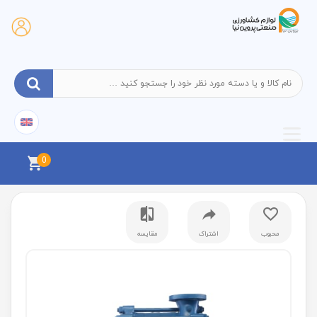
0
محبوب
اشتراک
مقایسه