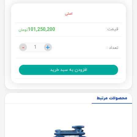
اصلی
قیمت:
101,250,200
تومان
-
-
+
+
تعداد :
افزودن به سبد خرید
محصولات مرتبط