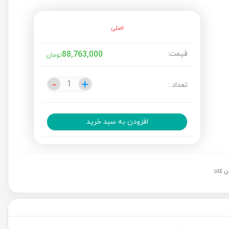
اصلی
قیمت:
88,763,000
تومان
-
-
+
+
تعداد :
افزودن به سبد خرید
 کالا