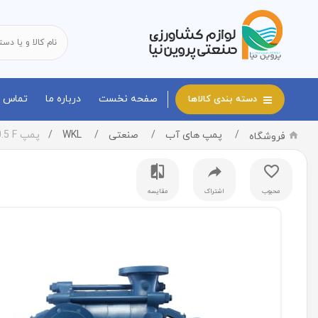
صفحه نخست
درباره ما
تماس با
دسته بندی کالاها
پمپ های آب
صنعتی
WKL
پمپ WKL 50.5 F
فروشگاه
محبوب
اشتراک
مقایسه