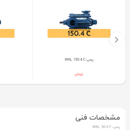
پمپ WKL 150.4 C
تومان
مشخصات فنی
پمپ WKL 50.5 F