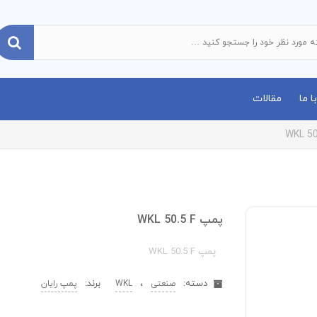
 ما
مقالات
پمپ WKL 50.5 F
پمپ WKL 50.5 F
دسته:
،
برند:
صنعتی
WKL
پمپ رایان