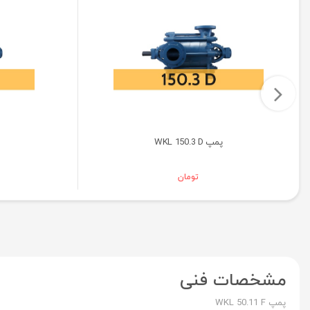
پمپ WKL 150.3 D
تومان
مشخصات فنی
پمپ WKL 50.11 F