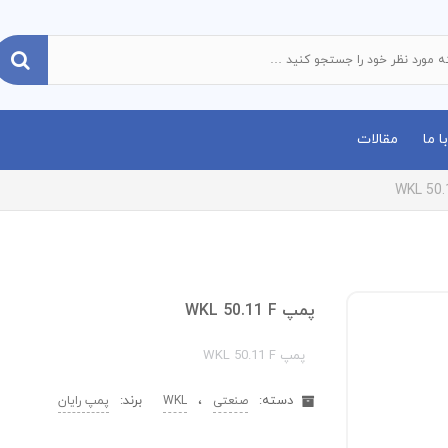
 ما
مقالات
پمپ WKL 50.11 F
پمپ WKL 50.11 F
دسته:
،
برند:
صنعتی
WKL
پمپ رایان