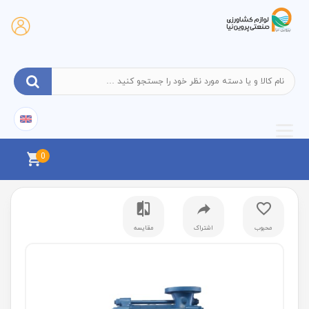
0
محبوب
اشتراک
مقایسه