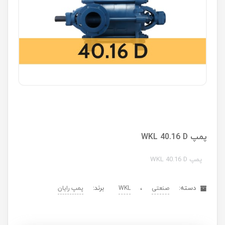
پمپ WKL 40.16 D
پمپ WKL 40.16 D
دسته:
،
برند:
صنعتی
WKL
پمپ رایان