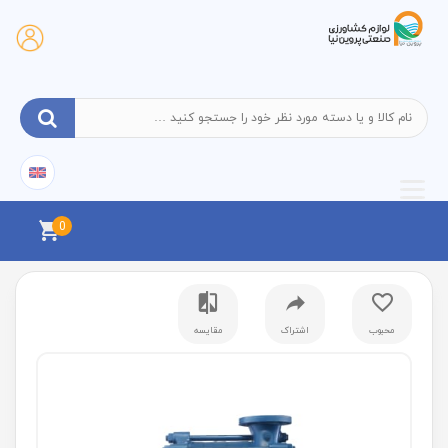
0
محبوب
اشتراک
مقایسه