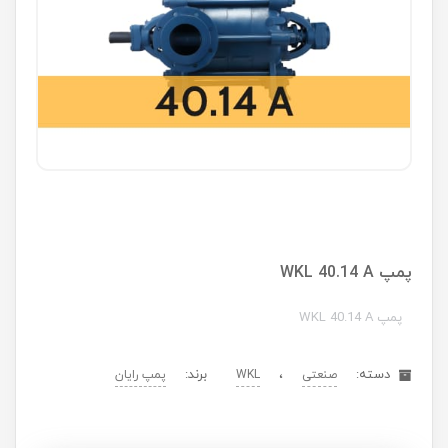
پمپ WKL 40.14 A
پمپ WKL 40.14 A
دسته:
،
برند:
صنعتی
WKL
پمپ رایان