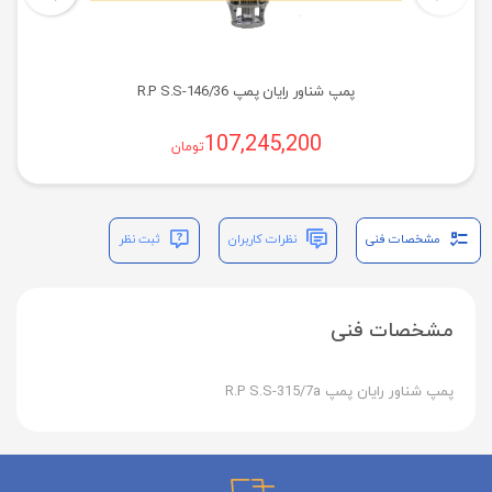
پمپ شناور رایان پمپ R.P S.S-146/36
107,245,200
تومان
مشخصات فنی
نظرات کاربران
ثبت نظر
مشخصات فنی
پمپ شناور رایان پمپ R.P S.S-315/7a