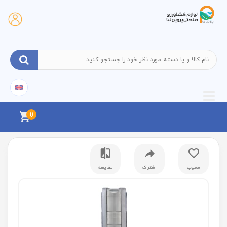
0
محبوب
اشتراک
مقایسه