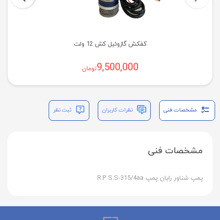
کفکش گازوئیل کش 12 ولت
9,500,000
تومان
مشخصات فنی
نظرات کاربران
ثبت نظر
مشخصات فنی
پمپ شناور رایان پمپ R.P S.S-315/4aa