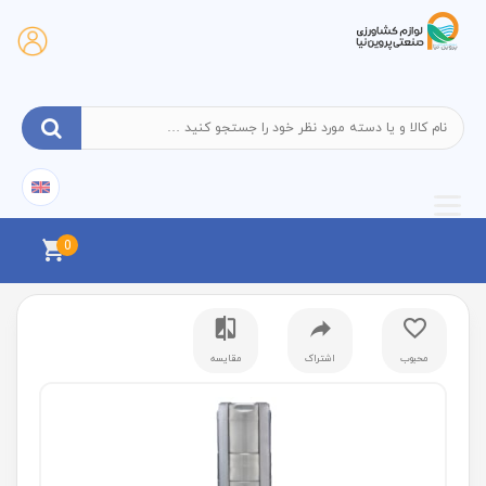
0
محبوب
اشتراک
مقایسه