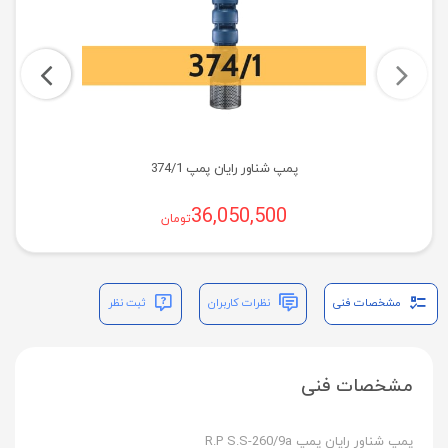
پمپ شناور رایان پمپ 374/1
36,050,500
تومان
مشخصات فنی
نظرات کاربران
ثبت نظر
مشخصات فنی
پمپ شناور رایان پمپ R.P S.S-260/9a