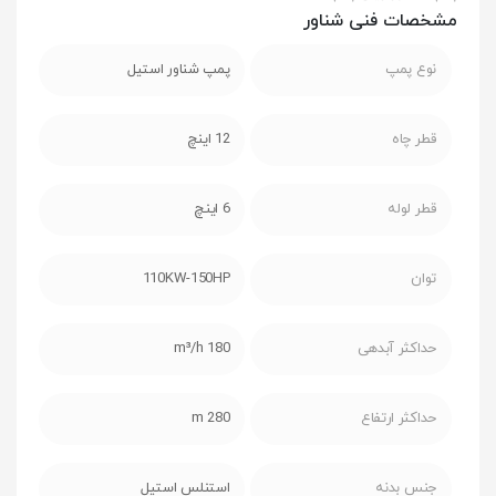
مشخصات فنی شناور
نوع پمپ
پمپ شناور استیل
قطر چاه
12 اینچ
قطر لوله
6 اینچ
توان
110KW-150HP
حداکثر آبدهی
180 m³/h
حداکثر ارتفاع
280 m
جنس بدنه
استنلس استیل