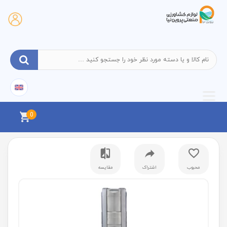
0
محبوب
اشتراک
مقایسه