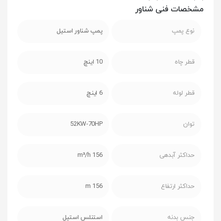
مشخصات فنی شناور
نوع پمپ
پمپ شناور استیل
قطر چاه
10 اینچ
قطر لوله
6 اینچ
توان
52KW-70HP
حداکثر آبدهی
156 m³/h
حداکثر ارتفاع
156 m
جنس بدنه
استنلس استیل