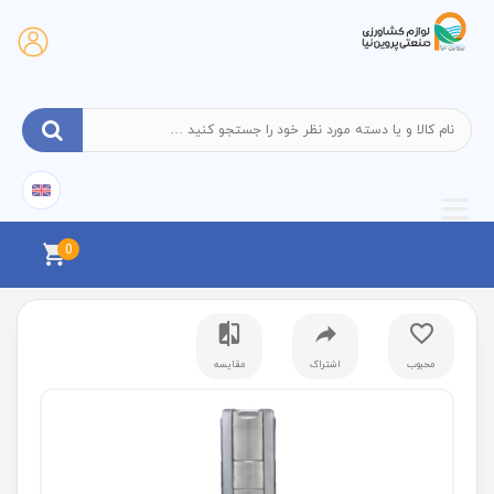
0
محبوب
اشتراک
مقایسه