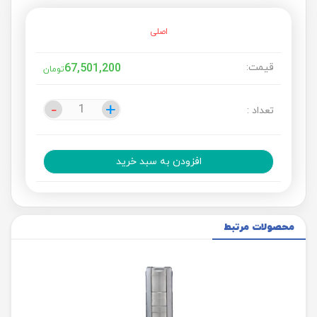
اصلی
قیمت:
67,501,200
تومان
-
-
+
+
تعداد :
افزودن به سبد خرید
محصولات مرتبط