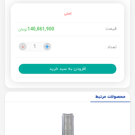
اصلی
قیمت:
140,861,900
تومان
-
-
+
+
تعداد :
افزودن به سبد خرید
محصولات مرتبط