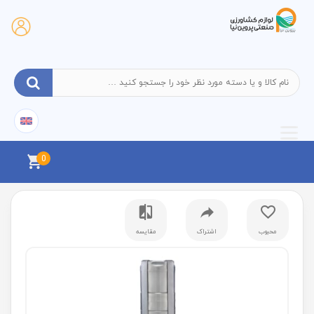
0
محبوب
اشتراک
مقایسه