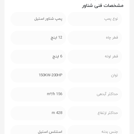
مشخصات فنی شناور
نوع پمپ
پمپ شناور استیل
قطر چاه
12 اینچ
قطر لوله
6 اینچ
توان
150KW-200HP
حداکثر آبدهی
156 m³/h
حداکثر ارتفاع
428 m
جنس بدنه
استنلس استیل