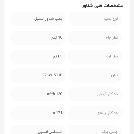
مشخصات فنی شناور
نوع پمپ
پمپ شناور استیل
قطر چاه
10 اینچ
قطر لوله
5 اینچ
توان
37KW-50HP
حداکثر آبدهی
120 m³/h
حداکثر ارتفاع
171 m
جنس بدنه
استنلس استیل