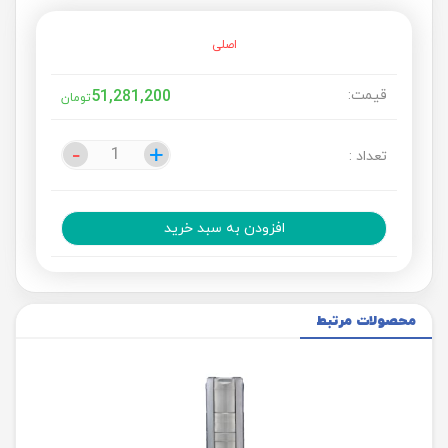
اصلی
قیمت:
51,281,200
تومان
-
-
+
+
تعداد :
افزودن به سبد خرید
محصولات مرتبط