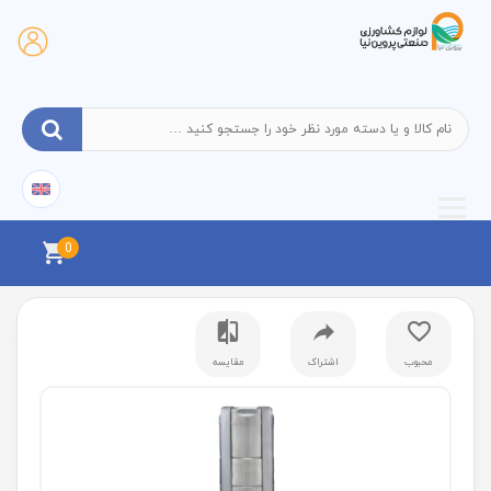
0
محبوب
اشتراک
مقایسه