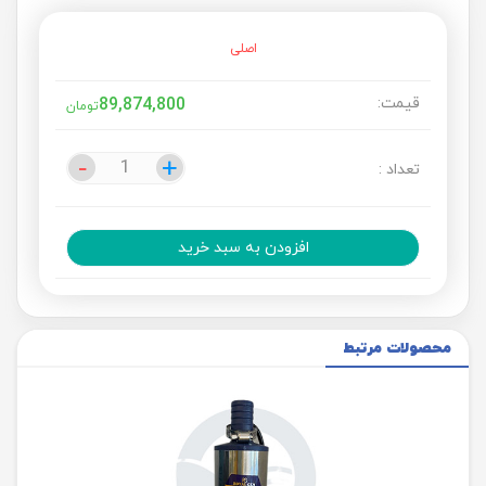
اصلی
قیمت:
89,874,800
تومان
-
-
+
+
تعداد :
افزودن به سبد خرید
محصولات مرتبط