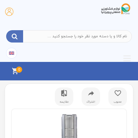
0
محبوب
اشتراک
مقایسه