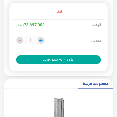
اصلی
قیمت:
73,697,000
تومان
-
-
+
+
تعداد :
افزودن به سبد خرید
محصولات مرتبط