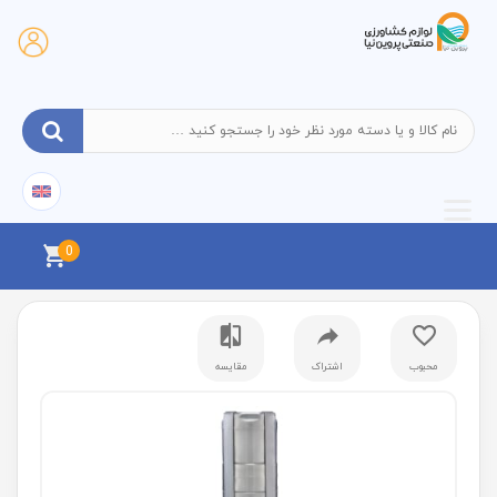
0
محبوب
اشتراک
مقایسه