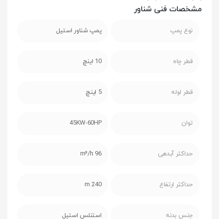
مشخصات فنی شناور
نوع پمپ
پمپ شناور استیل
قطر چاه
10 اینچ
قطر لوله
5 اینچ
توان
45KW-60HP
حداکثر آبدهی
96 m³/h
حداکثر ارتفاع
240 m
جنس بدنه
استنلس استیل