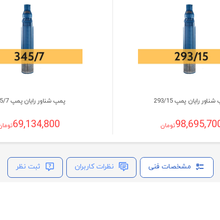
ناور رایان پمپ 293/15
پمپ شناور رایان پمپ 345/7
69,134,800
98,695,70
تومان
تومان
مشخصات فنی
نظرات کاربران
ثبت نظر