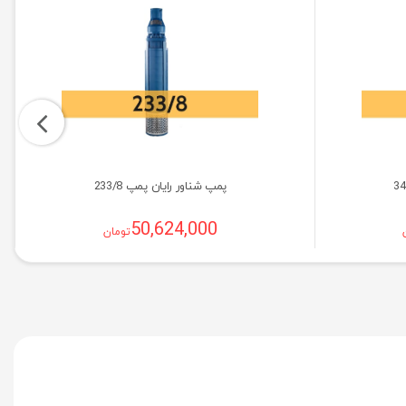
پمپ شناور رایان پمپ 233/8
50,624,000
تومان