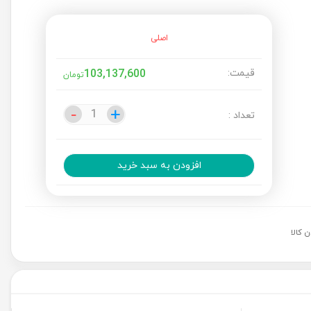
اصلی
قیمت:
103,137,600
تومان
-
-
+
+
تعداد :
افزودن به سبد خرید
 کالا