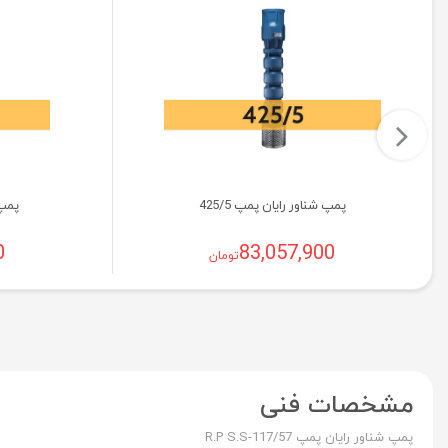
پمپ شناور رایان پمپ 425/5
پمپ ش
0
83,057,900
تومان
مشخصات فنی
پمپ شناور رایان پمپ R.P S.S-117/57