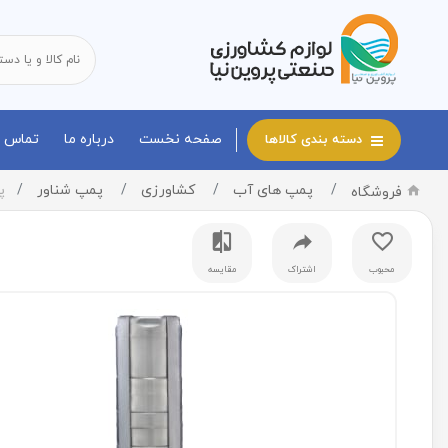
صفحه نخست
درباره ما
تماس با
دسته بندی کالاها
پمپ های آب
کشاورزی
پمپ شناور
پم
فروشگاه
محبوب
اشتراک
مقایسه