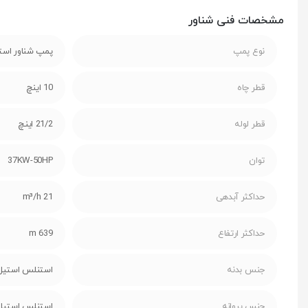
مشخصات فنی شناور
نوع پمپ
پمپ شناور است
قطر چاه
10 اینچ
قطر لوله
21/2 اینچ
توان
37KW-50HP
حداکثر آبدهی
21 m³/h
حداکثر ارتفاع
639 m
جنس بدنه
استنلس استیل
جنس پروانه
استنلس استیل