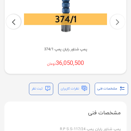
پمپ شناور رایان پمپ 374/1
36,050,500
تومان
مشخصات فنی
نظرات کاربران
ثبت نظر
مشخصات فنی
پمپ شناور رایان پمپ R.P S.S-117/24