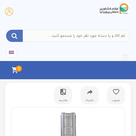
0
محبوب
اشتراک
مقایسه