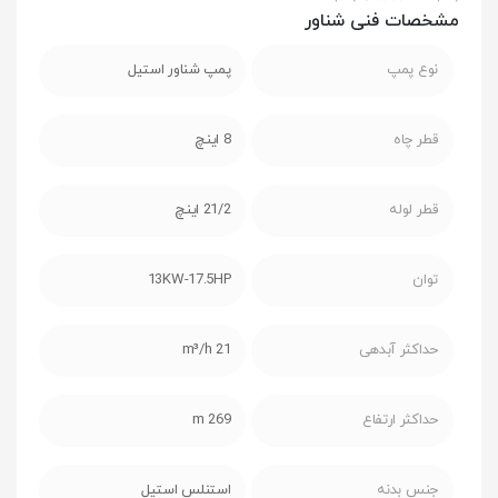
مشخصات فنی شناور
نوع پمپ
پمپ شناور استیل
قطر چاه
8 اینچ
قطر لوله
21/2 اینچ
توان
13KW-17.5HP
حداکثر آبدهی
21 m³/h
حداکثر ارتفاع
269 m
جنس بدنه
استنلس استیل