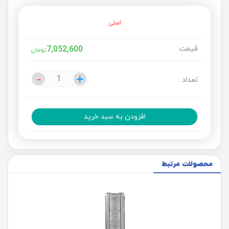
اصلی
قیمت:
7,052,600
تومان
-
-
+
+
تعداد :
افزودن به سبد خرید
محصولات مرتبط