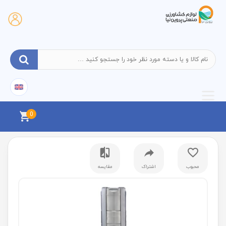
0
محبوب
اشتراک
مقایسه