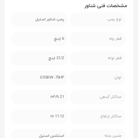
مشخصات فنی شناور
نوع پمپ
پمپ شناور استیل
قطر چاه
6 اینچ
قطر لوله
21/2 اینچ
توان
0.55KW-.75HP
حداکثر آبدهی
21 m³/h
حداکثر ارتفاع
11.12 m
جنس بدنه
استنلس استیل