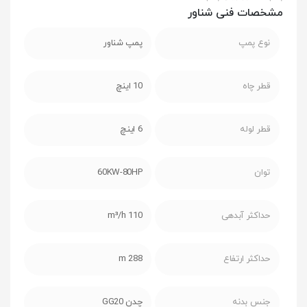
مشخصات فنی شناور
نوع پمپ
پمپ شناور
قطر چاه
10 اینچ
قطر لوله
6 اینچ
توان
60KW-80HP
حداکثر آبدهی
110 m³/h
حداکثر ارتفاع
288 m
جنس بدنه
چدن GG20