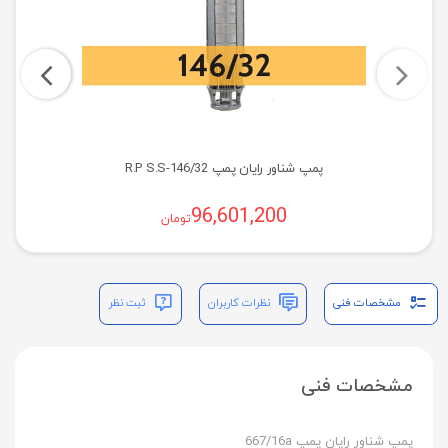
پمپ شناور رایان پمپ R.P S.S-146/32
96,601,200
تومان
مشخصات فنی
نظرات کاربران
ثبت نظر
مشخصات فنی
پمپ شناور رایان پمپ 667/16a