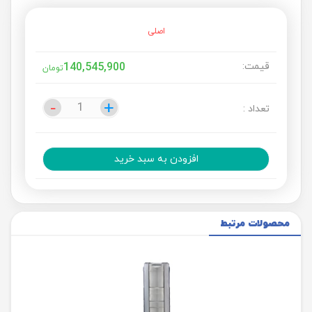
اصلی
قیمت:
140,545,900
تومان
-
-
+
+
تعداد :
افزودن به سبد خرید
محصولات مرتبط