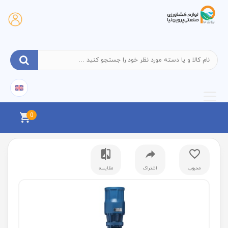
0
محبوب
اشتراک
مقایسه