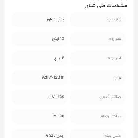
مشخصات فنی شناور
نوع پمپ
پمپ شناور
قطر چاه
12 اینچ
قطر لوله
8 اینچ
توان
92KW-125HP
حداکثر آبدهی
360 m³/h
حداکثر ارتفاع
108 m
جنس بدنه
چدن GG20