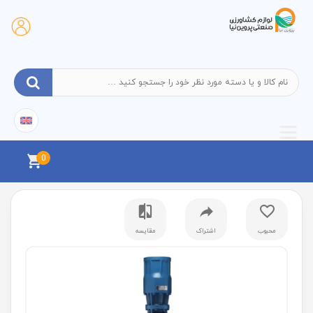
0
محبوب
اشتراک
مقایسه