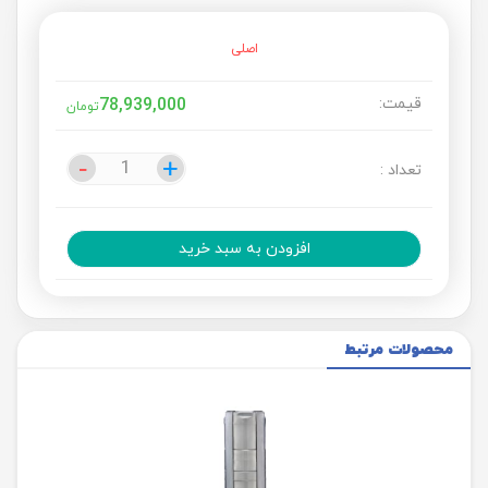
اصلی
قیمت:
78,939,000
تومان
-
-
+
+
تعداد :
افزودن به سبد خرید
محصولات مرتبط