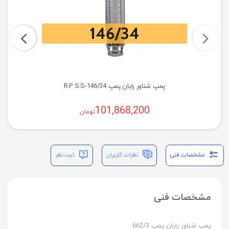
پمپ شناور رایان پمپ R.P S.S-146/34
101,868,200
تومان
مشخصات فنی
نظرات کاربران
ثبت نظر
مشخصات فنی
پمپ شناور رایان پمپ 662/3