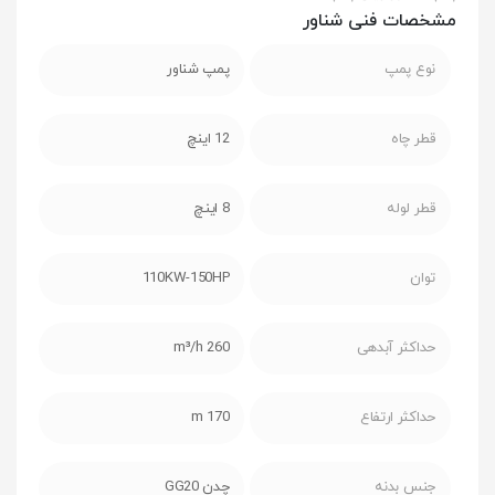
مشخصات فنی شناور
نوع پمپ
پمپ شناور
قطر چاه
12 اینچ
قطر لوله
8 اینچ
توان
110KW-150HP
حداکثر آبدهی
260 m³/h
حداکثر ارتفاع
170 m
جنس بدنه
چدن GG20