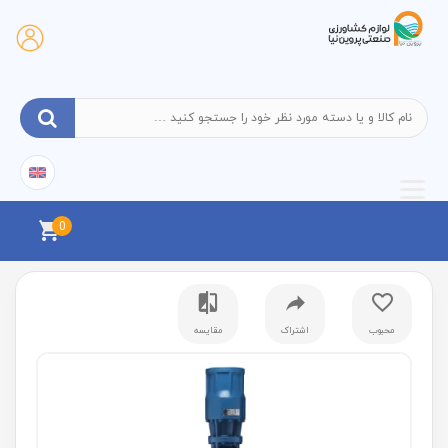
0
محبوب
اشتراک
مقایسه