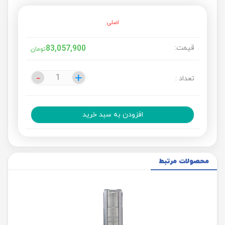
اصلی
قیمت:
83,057,900
تومان
-
-
+
+
تعداد :
افزودن به سبد خرید
محصولات مرتبط