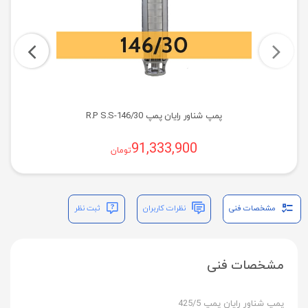
پمپ شناور رایان پمپ R.P S.S-146/30
91,333,900
تومان
مشخصات فنی
نظرات کاربران
ثبت نظر
مشخصات فنی
پمپ شناور رایان پمپ 425/5