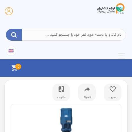
0
محبوب
اشتراک
مقایسه