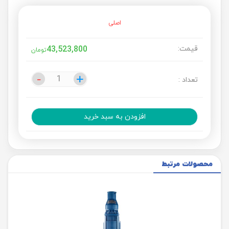
اصلی
قیمت:
43,523,800
تومان
-
-
+
+
تعداد :
افزودن به سبد خرید
محصولات مرتبط