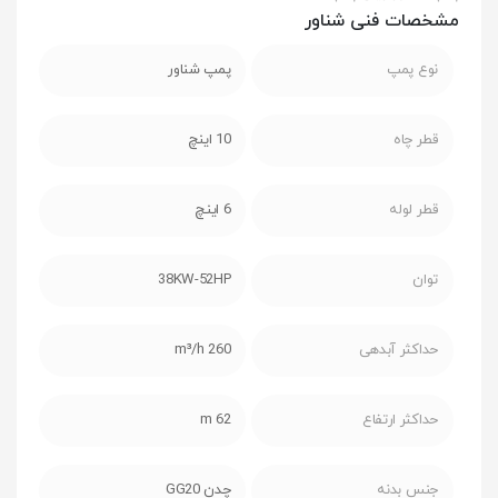
مشخصات فنی شناور
نوع پمپ
پمپ شناور
قطر چاه
10 اینچ
قطر لوله
6 اینچ
توان
38KW-52HP
حداکثر آبدهی
260 m³/h
حداکثر ارتفاع
62 m
جنس بدنه
چدن GG20