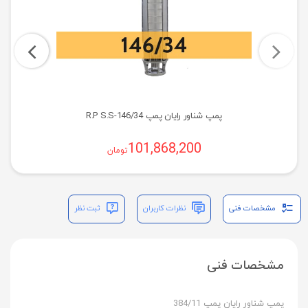
پمپ شناور رایان پمپ R.P S.S-146/34
101,868,200
تومان
مشخصات فنی
نظرات کاربران
ثبت نظر
مشخصات فنی
پمپ شناور رایان پمپ 384/11