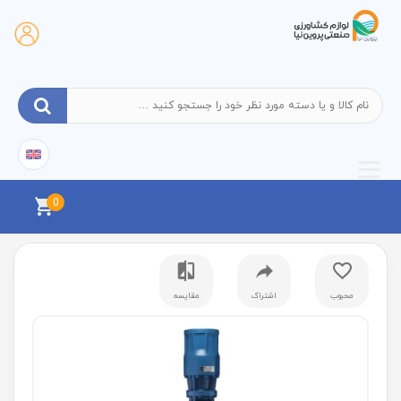
0
محبوب
اشتراک
مقایسه