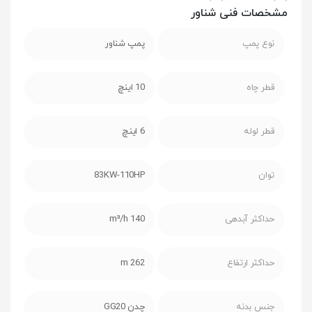
مشخصات فنی شناور
نوع پمپ
پمپ شناور
قطر چاه
10 اینچ
قطر لوله
6 اینچ
توان
83KW-110HP
حداکثر آبدهی
140 m³/h
حداکثر ارتفاع
262 m
جنس بدنه
چدن GG20