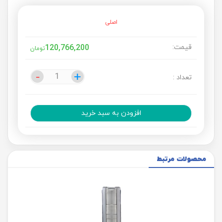
اصلی
قیمت:
120,766,200
تومان
-
-
+
+
تعداد :
افزودن به سبد خرید
محصولات مرتبط