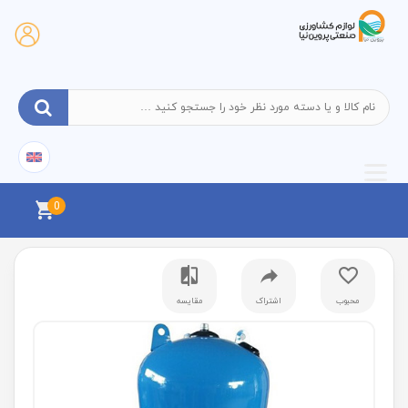
0
محبوب
اشتراک
مقایسه