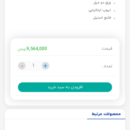
ورق دو میل
تیوپ ایتالیایی
فلنج استیل
قیمت:
9,564,000
تومان
-
-
+
+
تعداد :
افزودن به سبد خرید
محصولات مرتبط