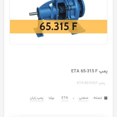
پمپ ETA 65-315 F
پمپ ETA 65-315 F
دسته:
،
برند:
صنعتی
ETA
پمپ رایان