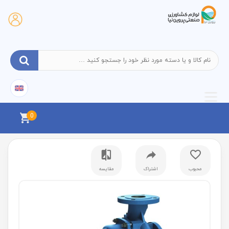
0
محبوب
اشتراک
مقایسه