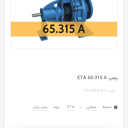
پمپ ETA 65-315 A
پمپ ETA 65-315 A
دسته:
،
برند:
صنعتی
ETA
پمپ رایان