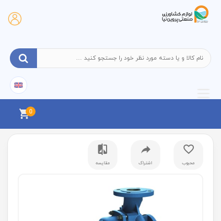
0
محبوب
اشتراک
مقایسه