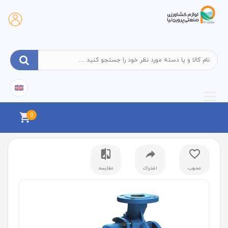
0
محبوب
اشتراک
مقایسه