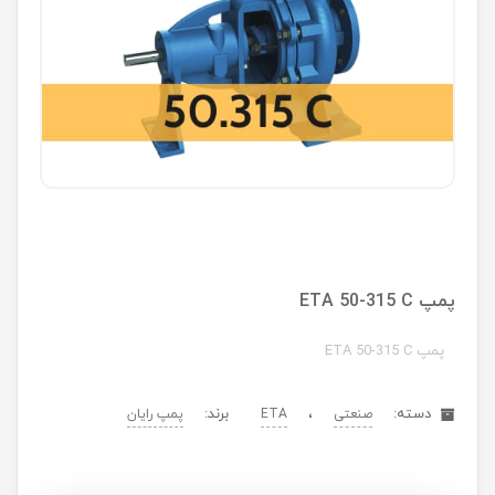
پمپ ETA 50-315 C
پمپ ETA 50-315 C
دسته:
،
برند:
صنعتی
ETA
پمپ رایان