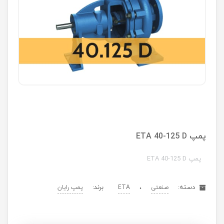
پمپ ETA 40-125 D
پمپ ETA 40-125 D
دسته:
،
برند:
صنعتی
ETA
پمپ رایان