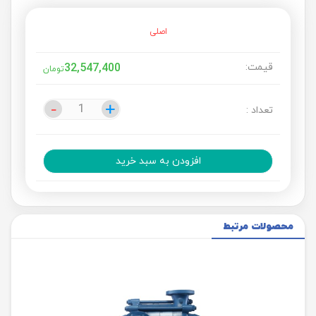
اصلی
قیمت:
32,547,400
تومان
-
-
+
+
تعداد :
افزودن به سبد خرید
محصولات مرتبط