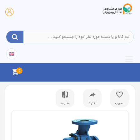
0
محبوب
اشتراک
مقایسه