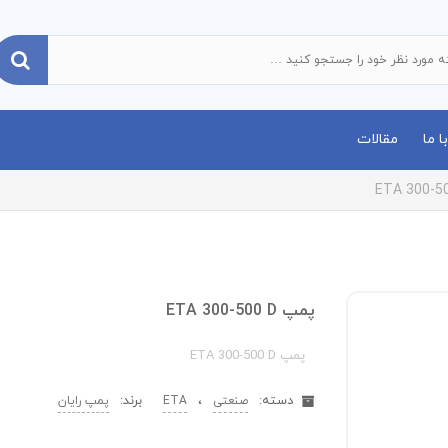
 ما
مقالات
پمپ ETA 300-500 D
پمپ ETA 300-500 D
دسته:
،
برند:
صنعتی
ETA
پمپ رایان