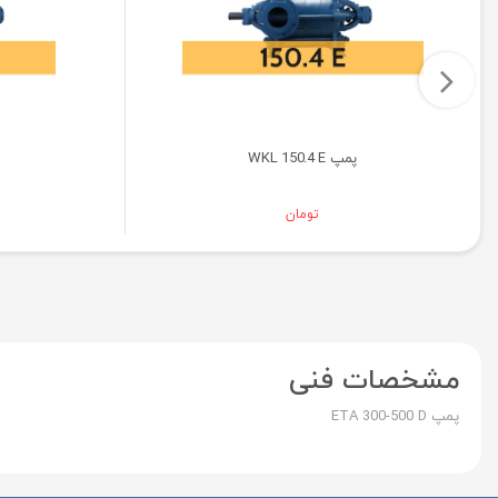
پمپ WKL 150.4 E
تومان
مشخصات فنی
پمپ ETA 300-500 D