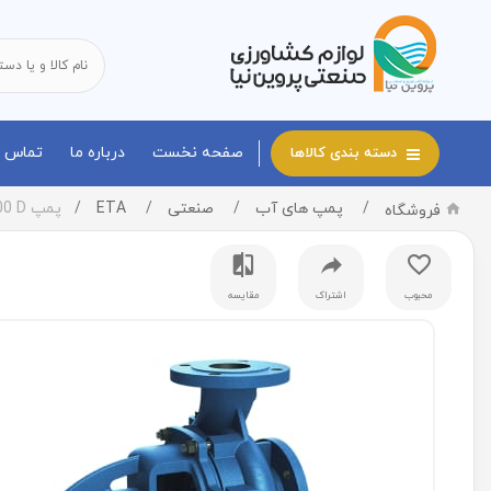
صفحه نخست
درباره ما
تماس با
دسته بندی کالاها
پمپ های آب
صنعتی
ETA
پمپ ETA 300-500 D
فروشگاه
محبوب
اشتراک
مقایسه