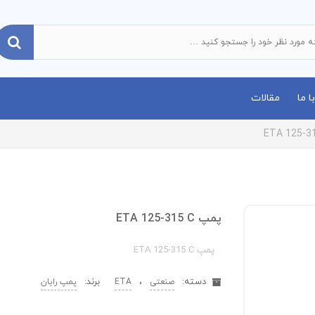
 ما
مقالات
پمپ ETA 125-315 C
پمپ ETA 125-315 C
دسته:
،
برند:
صنعتی
ETA
پمپ رایان