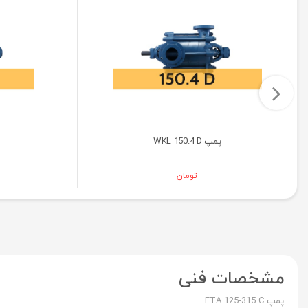
پمپ WKL 150.4 D
تومان
مشخصات فنی
پمپ ETA 125-315 C