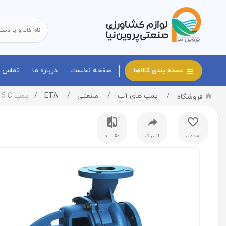
صفحه نخست
درباره ما
تماس با
دسته بندی کالاها
پمپ های آب
صنعتی
ETA
پمپ ETA 125-315 C
فروشگاه
محبوب
اشتراک
مقایسه