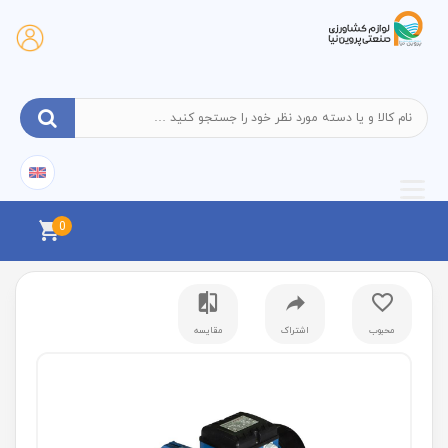
0
محبوب
اشتراک
مقایسه