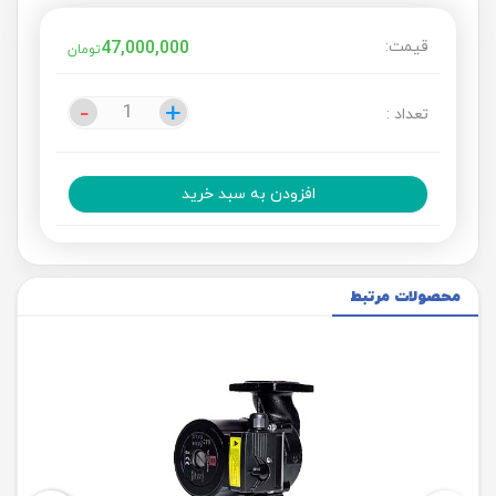
قیمت:
47,000,000
تومان
-
-
+
+
تعداد :
افزودن به سبد خرید
محصولات مرتبط