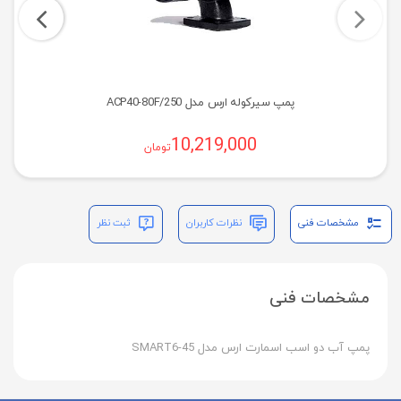
پمپ سیرکوله ارس مدل ACP40-80F/250
10,219,000
تومان
مشخصات فنی
نظرات کاربران
ثبت نظر
مشخصات فنی
پمپ آب دو اسب اسمارت ارس مدل SMART6-45