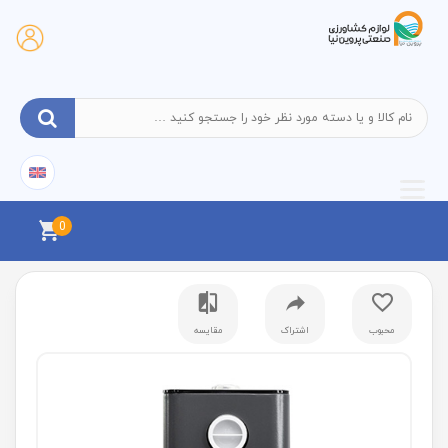
0
محبوب
اشتراک
مقایسه