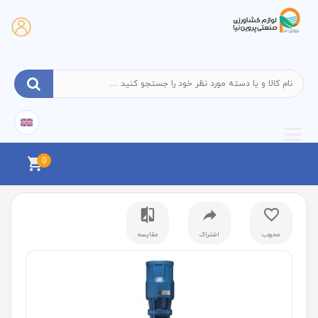
0
محبوب
اشتراک
مقایسه