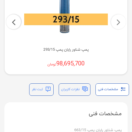
پمپ شناور رایان پمپ 293/15
98,695,700
تومان
مشخصات فنی
نظرات کاربران
ثبت نظر
مشخصات فنی
پمپ شناور رایان پمپ 663/15