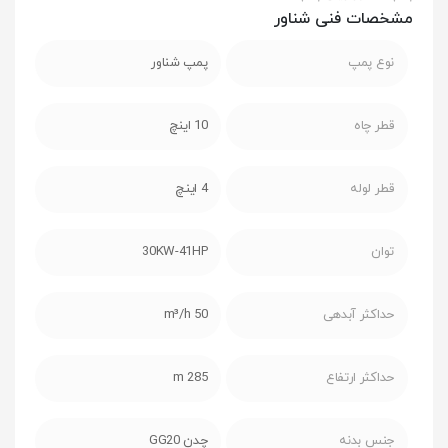
مشخصات فنی شناور
نوع پمپ
پمپ شناور
قطر چاه
10 اینچ
قطر لوله
4 اینچ
توان
30KW-41HP
حداکثر آبدهی
50 m³/h
حداکثر ارتفاع
285 m
جنس بدنه
چدن GG20