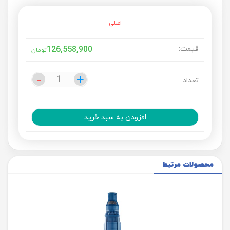
اصلی
قیمت:
126,558,900
تومان
-
-
+
+
تعداد :
افزودن به سبد خرید
محصولات مرتبط