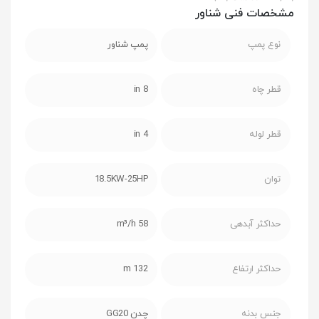
مشخصات فنی شناور
نوع پمپ
پمپ شناور
قطر چاه
8 in
قطر لوله
4 in
توان
18.5KW-25HP
حداکثر آبدهی
58 m³/h
حداکثر ارتفاع
132 m
جنس بدنه
چدن GG20