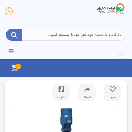
0
محبوب
اشتراک
مقایسه