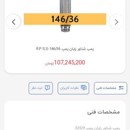
پمپ شناور رایان پمپ R.P S.S-146/36
107,245,200
تومان
مشخصات فنی
نظرات کاربران
ثبت نظر
مشخصات فنی
پمپ شناور رایان پمپ 325/9