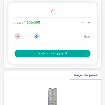
اصلی
قیمت:
74,166,500
تومان
-
-
+
+
تعداد :
افزودن به سبد خرید
محصولات مرتبط