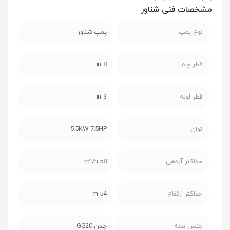
مشخصات فنی شناور
نوع پمپ
پمپ شناور
قطر چاه
8 in
قطر لوله
3 in
توان
5.5KW-7.5HP
حداکثر آبدهی
58 m³/h
حداکثر ارتفاع
54 m
جنس بدنه
چدن GG20