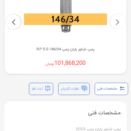
پمپ شناور رایان پمپ R.P S.S-146/34
101,868,200
تومان
مشخصات فنی
نظرات کاربران
ثبت نظر
مشخصات فنی
پمپ شناور رایان پمپ 325/3