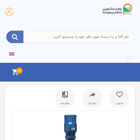
0
محبوب
اشتراک
مقایسه