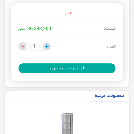
اصلی
قیمت:
36,383,200
تومان
-
-
+
+
تعداد :
افزودن به سبد خرید
محصولات مرتبط