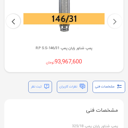
پمپ شناور رایان پمپ R.P S.S-146/31
93,967,600
تومان
مشخصات فنی
نظرات کاربران
ثبت نظر
مشخصات فنی
پمپ شناور رایان پمپ 325/18