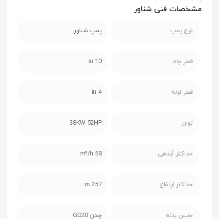
مشخصات فنی شناور
نوع پمپ
پمپ شناور
قطر چاه
10 in
قطر لوله
4 in
توان
38KW-52HP
حداکثر آبدهی
58 m³/h
حداکثر ارتفاع
257 m
جنس بدنه
چدن GG20