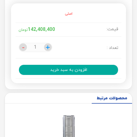
اصلی
قیمت:
142,408,400
تومان
-
-
+
+
تعداد :
افزودن به سبد خرید
محصولات مرتبط