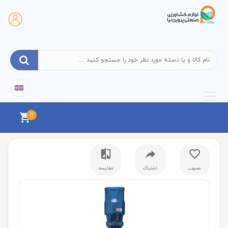
0
محبوب
اشتراک
مقایسه