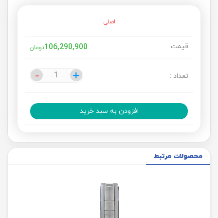
اصلی
قیمت:
106,290,900
تومان
-
-
+
+
تعداد :
افزودن به سبد خرید
محصولات مرتبط