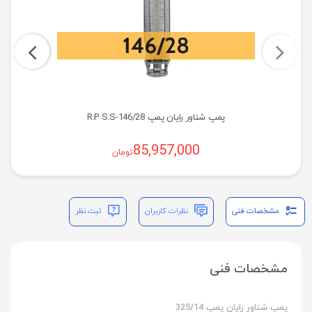
پمپ شناور رایان پمپ R.P S.S-146/28
85,957,000
تومان
مشخصات فنی
نظرات کاربران
ثبت نظر
مشخصات فنی
پمپ شناور رایان پمپ 325/14