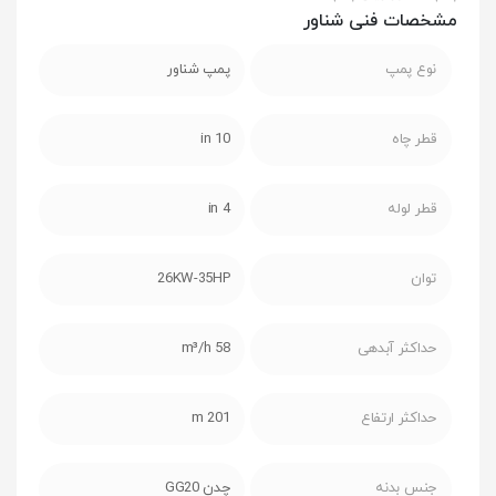
مشخصات فنی شناور
نوع پمپ
پمپ شناور
قطر چاه
10 in
قطر لوله
4 in
توان
26KW-35HP
حداکثر آبدهی
58 m³/h
حداکثر ارتفاع
201 m
جنس بدنه
چدن GG20