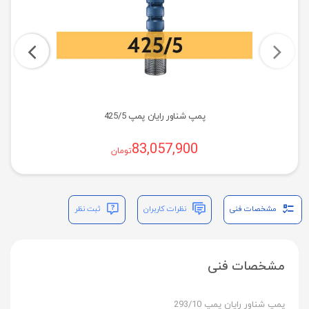
پمپ شناور رایان پمپ 425/5
83,057,900
تومان
مشخصات فنی
نظرات کاربران
ثبت نظر
مشخصات فنی
پمپ شناور رایان پمپ 293/10