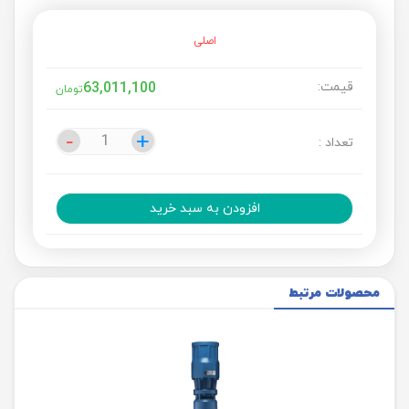
اصلی
قیمت:
63,011,100
تومان
-
-
+
+
تعداد :
افزودن به سبد خرید
محصولات مرتبط