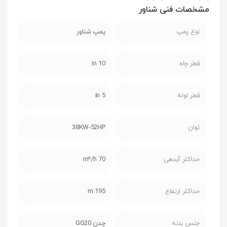
مشخصات فنی شناور
نوع پمپ
پمپ شناور
قطر چاه
10 in
قطر لوله
5 in
توان
38KW-52HP
حداکثر آبدهی
70 m³/h
حداکثر ارتفاع
195 m
جنس بدنه
چدن GG20