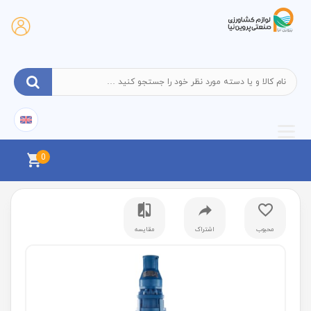
0
محبوب
اشتراک
مقایسه