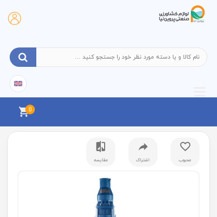
0
محبوب
اشتراک
مقایسه