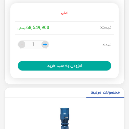
اصلی
قیمت:
68,549,900
تومان
-
-
+
+
تعداد :
افزودن به سبد خرید
محصولات مرتبط