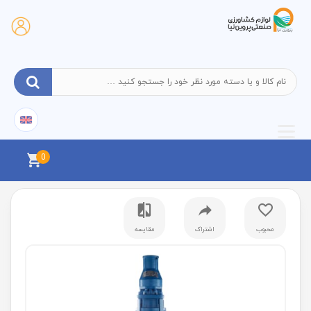
0
محبوب
اشتراک
مقایسه