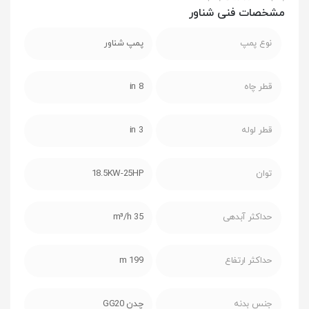
مشخصات فنی شناور
نوع پمپ
پمپ شناور
قطر چاه
8 in
قطر لوله
3 in
توان
18.5KW-25HP
حداکثر آبدهی
35 m³/h
حداکثر ارتفاع
199 m
جنس بدنه
چدن GG20