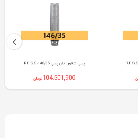
پمپ شناور رایان پمپ R.P S.S-146/35
104,501,900
ن
تومان