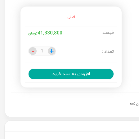
اصلی
قیمت:
41,330,800
تومان
-
-
+
+
تعداد :
افزودن به سبد خرید
 کالا