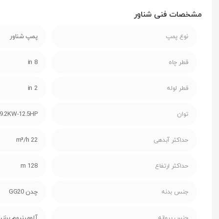
مشخصات فنی شناور
نوع پمپ
پمپ شناور
قطر چاه
8 in
قطر لوله
2 in
توان
9.2KW-12.5HP
حداکثر آبدهی
22 m³/h
حداکثر ارتفاع
128 m
جنس بدنه
چدن GG20
جنس پروانه
آلومینیوم برنز، اس