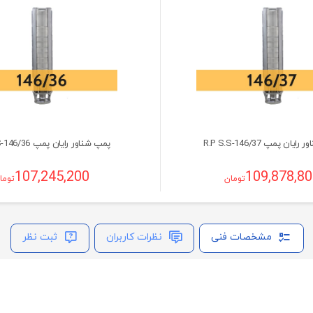
ان پمپ R.P S.S-146/37
پمپ شناور رایان پمپ R.P S.S-146/36
107,245,200
109,878,8
تومان
توما
مشخصات فنی
نظرات کاربران
ثبت نظر