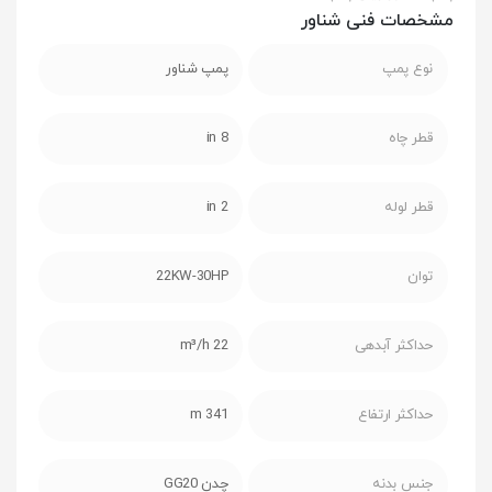
مشخصات فنی شناور
نوع پمپ
پمپ شناور
قطر چاه
8 in
قطر لوله
2 in
توان
22KW-30HP
حداکثر آبدهی
22 m³/h
حداکثر ارتفاع
341 m
جنس بدنه
چدن GG20