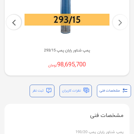
پمپ شناور رایان پمپ 293/15
98,695,700
تومان
مشخصات فنی
نظرات کاربران
ثبت نظر
مشخصات فنی
پمپ شناور رایان پمپ 193/20