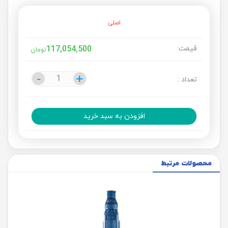
اصلی
قیمت:
117,054,500
تومان
-
-
+
+
تعداد :
افزودن به سبد خرید
محصولات مرتبط