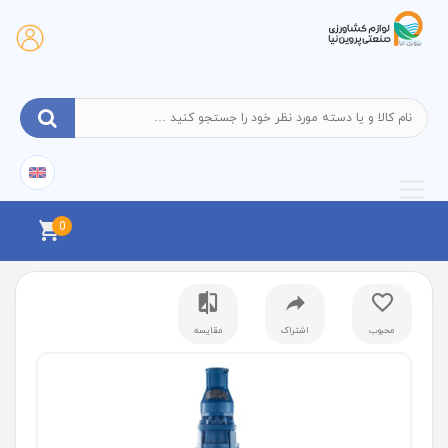
0
محبوب
اشتراک
مقایسه