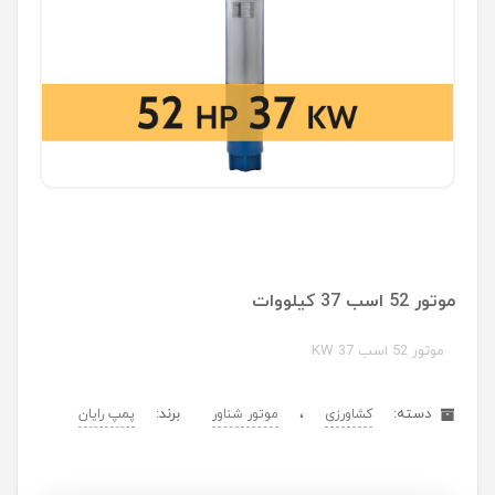
موتور 52 اسب 37 کیلووات
موتور 52 اسب 37 KW
دسته:
،
برند:
کشاورزی
موتور شناور
پمپ رایان