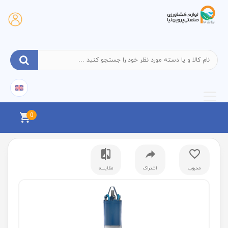
0
محبوب
اشتراک
مقایسه