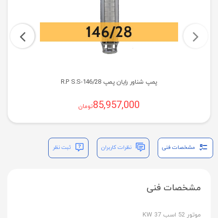
پمپ شناور رایان پمپ R.P S.S-146/28
85,957,000
تومان
مشخصات فنی
نظرات کاربران
ثبت نظر
مشخصات فنی
موتور 52 اسب 37 KW