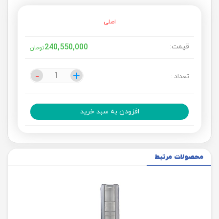
اصلی
قیمت:
240,550,000
تومان
-
-
+
+
تعداد :
افزودن به سبد خرید
محصولات مرتبط