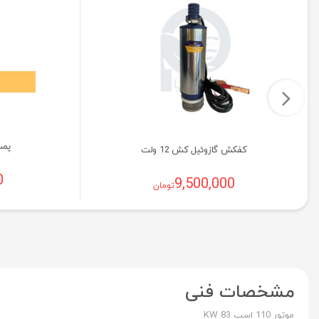
پمپ 
کفکش گازوئیل کش 12 ولت
0
9,500,000
تومان
مشخصات فنی
موتور 110 اسب 83 KW