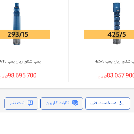
شناور رایان پمپ 425/5
پمپ شناور رایان پمپ 293/15
98,695,700
83,057,90
تومان
تومان
مشخصات فنی
نظرات کاربران
ثبت نظر