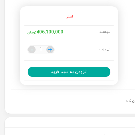
اصلی
قیمت:
406,100,000
تومان
-
-
+
+
تعداد :
افزودن به سبد خرید
 کالا