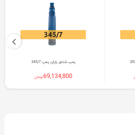
پمپ شناور رایان پمپ 345/7
69,134,800
تومان